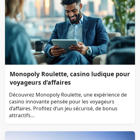
Monopoly Roulette, casino ludique pour
voyageurs d’affaires
Découvrez Monopoly Roulette, une expérience de
casino innovante pensée pour les voyageurs
d’affaires. Profitez d’un jeu sécurisé, de bonus
attractifs…