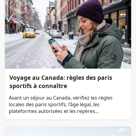
Voyage au Canada: règles des paris
sportifs à connaître
Avant un séjour au Canada, vérifiez les règles
locales des paris sportifs, l’âge légal, les
plateformes autorisées et les repères…