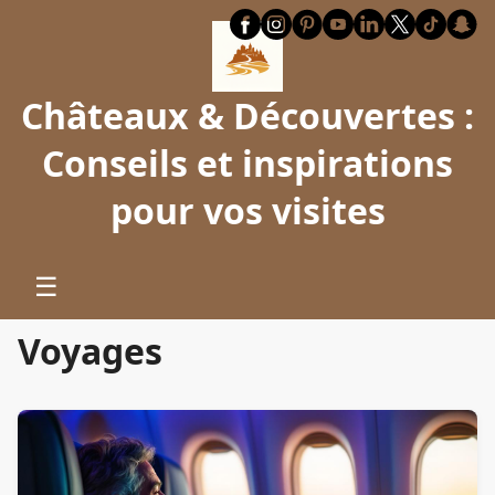
Châteaux & Découvertes :
Conseils et inspirations
pour vos visites
☰
Voyages