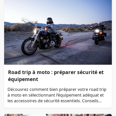
Road trip à moto : préparer sécurité et
équipement
Découvrez comment bien préparer votre road trip
à moto en sélectionnant l’équipement adéquat et
les accessoires de sécurité essentiels. Conseils…